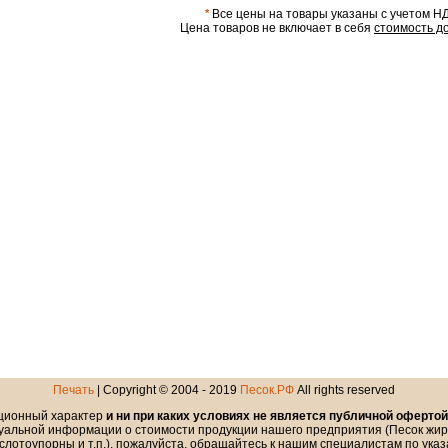
*
Все цены на товары указаны с учетом Н
Цена товаров не включает в себя
стоимость д
Печать
| Copyright © 2004 - 2019
Песок.РФ
All rights reserved
ционный характер
и ни при каких условиях не является публичной офертой
уальной информации о стоимости продукции нашего предприятия (Песок жирн
слотоупорны и т.п.), пожалуйста, обращайтесь к нашим специалистам по ука