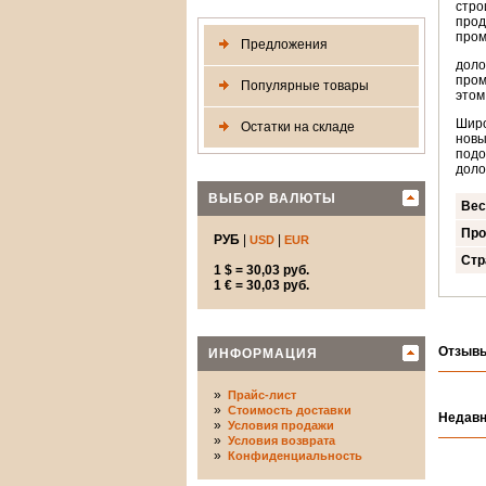
стро
прод
про
Предложения
доло
пром
Популярные товары
этом
Широ
Остатки на складе
новы
подо
доло
ВЫБОР ВАЛЮТЫ
Вес
Про
РУБ
|
|
USD
EUR
Стр
1 $ = 30,03 руб.
1 € = 30,03 руб.
Отзывы
ИНФОРМАЦИЯ
»
Прайс-лист
»
Стоимость доставки
Недавн
»
Условия продажи
»
Условия возврата
»
Конфиденциальность