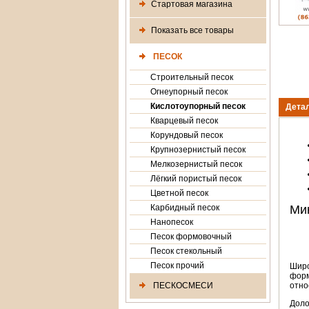
Стартовая магазина
Показать все товары
ПЕСОК
Строительный песок
Огнеупорный песок
Кислотоупорный песок
Дета
Кварцевый песок
Корундовый песок
Крупнозернистый песок
Мелкозернистый песок
Лёгкий пористый песок
Цветной песок
Карбидный песок
Ми
Нанопесок
Песок формовочный
Песок стекольный
Песок прочий
Широ
форм
ПЕСКОСМЕСИ
отно
Доло