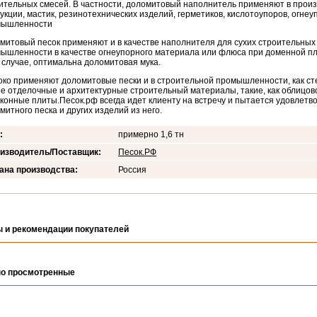
ительных смесей. В частности, доломитовый наполнитель применяют в произ
укции, мастик, резинотехнических изделий, герметиков, кислотоупоров, огнеу
мышленности
митовый песок применяют и в качестве наполнителя для сухих строительных 
ышленности в качестве огнеупорного материала или флюса при доменной пла
 случае, оптимальна доломитовая мука.
ко применяют доломитовые пески и в строительной промышленности, как ст
е отделочные и архитектурные строительный материалы, такие, как облицов
конные плиты.Песок.рф всегда идет клиенту на встречу и пытается удовлетв
митного песка и других изделий из него.
:
примерно 1,6 тн
изводитель/Поставщик:
Песок.РФ
ана производства:
Россия
 и рекомендации покупателей
о просмотренные