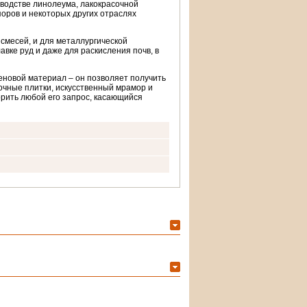
водстве линолеума, лакокрасочной
поров и некоторых других отраслях
смесей, и для металлургической
вке руд и даже для раскисления почв, в
еновой материал – он позволяет получить
очные плитки, искусственный мрамор и
орить любой его запрос, касающийся