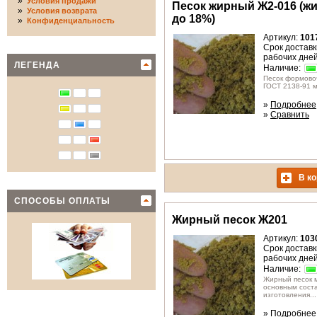
»
Условия продажи
Песок жирный Ж2-016 (ж
»
Условия возврата
до 18%)
»
Конфиденциальность
Артикул:
101
Срок доставки
рабочих дне
ЛЕГЕНДА
Наличие:
Песок формово
ГОСТ 2138-91 м
»
Подробнее
»
Сравнить
В ко
СПОСОБЫ ОПЛАТЫ
Жирный песок Ж201
Артикул:
103
Срок доставки
рабочих дне
Наличие:
Жирный песок 
основным сост
изготовления...
»
Подробнее