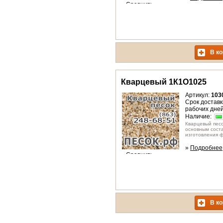
»
Сравнить
В ко
Кварцевый 1К1О1025
Артикул:
103
Срок доставки
рабочих дне
Наличие:
Кварцевый пес
основным сост
изготовления ф
»
Подробнее
»
Сравнить
В ко