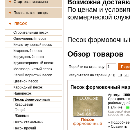
Возможна доставк
Стартовая магазина
По ценам и условия
Показать все товары
коммерческой служ
ПЕСОК
Строительный песок
Песок формовочны
Огнеупорный песок
Кислотоупорный песок
Кварцевый песок
Обзор товаров
Корундовый песок
Крупнозернистый песок
Перейти на страницу:
Мелкозернистый песок
Лёгкий пористый песок
Результатов на странице:
6
10
20
Цветной песок
Песок формовочный марк
Карбидный песок
Нанопесок
Артикул:
100
Срок доставки
Песок формовочный
рабочих дне
Кварцевый
Наличие:
Тощий
Кварцевый фор
К3О2О3 по ГОСТ
Жирный
Песок стекольный
»
Подробнее
»
Сравнить
Песок прочий