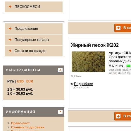
ПЕСКОСМЕСИ
В ко
Предложения
Популярные товары
Жирный песок Ж202
Остатки на складе
Артикул:
101
Срок доставки
рабочих дне
Наличие:
ВЫБОР ВАЛЮТЫ
Формовочный п
марки Ж202 Ср
0,21мм
РУБ
|
|
USD
EUR
»
Подробнее
»
Сравнить
1 $ = 30,03 руб.
1 € = 30,03 руб.
ИНФОРМАЦИЯ
В ко
»
Прайс-лист
»
Стоимость доставки