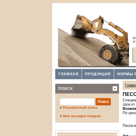
ГЛАВНАЯ
ПРОДУКЦИЯ
НОРМЫ 
Главн
ПОИСК
ПЕСО
Специал
срок от
»
Расширенный поиск
Возмож
По цен
»
Мои закладки товаров
Песок и