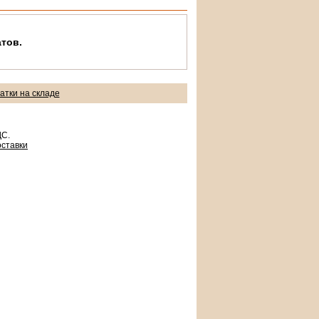
тов.
атки на складе
ДС.
оставки