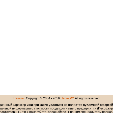
Печать
| Copyright © 2004 - 2019
Песок.РФ
All rights reserved
ционный характер
и ни при каких условиях не является публичной офертой
уальной информации о стоимости продукции нашего предприятия (Песок жирн
слотоупорны и т.п.), пожалуйста, обращайтесь к нашим специалистам по ука